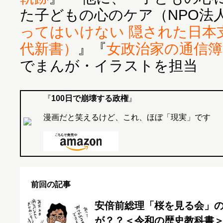
た子どもの心のケア（NPO法
ってはいけない 隠された日本
代新書）
』『
女政治家の通信簿
でまんが・イラストを担当
『
100日で崩壊する政権
』
漫画だと笑えるけど、これ、ほぼ「現実」です
前回の記事
安倍前総理「桜を見る会」
が？？＜令和の歴史教科書