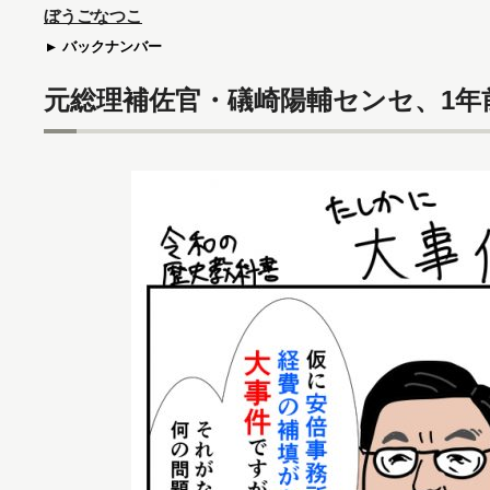
ぼうごなつこ
バックナンバー
元総理補佐官・礒崎陽輔センセ、1年