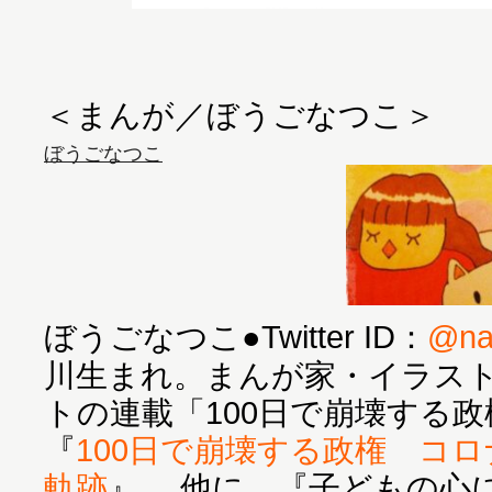
ぼうごなつこ
ぼうごなつこ●Twitter ID：
@na
川生まれ。まんが家・イラス
トの連載「100日で崩壊する
『
100日で崩壊する政権 コ
軌跡
』 他に、『子どもの心