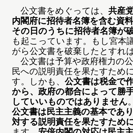
公文書をめぐっては、
共産
内閣府に招待者名簿を含む資
その日のうちに招待者名簿が
も起こっています。もし宮本
がら公文書を破棄したとすれ
公文書は予算や政府権力の公
民への説明責任を果たすため
す。しかも、
公文書は税金で
から、政府の都合によって勝
していいものではありません
公文書は民主主義の基本であ
対する説明責任を果たすため
ます。
安倍内閣の対応は民主