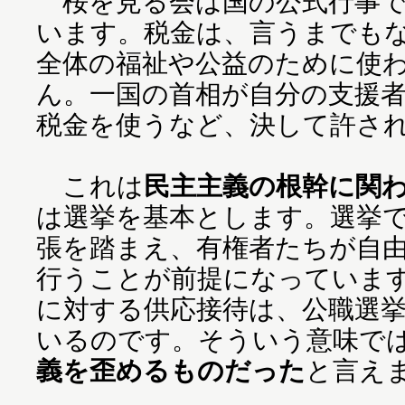
桜を見る会は国の公式行事で
います。税金は、言うまでも
全体の福祉や公益のために使
ん。一国の首相が自分の支援
税金を使うなど、決して許さ
これは
民主主義の根幹に関
は選挙を基本とします。選挙
張を踏まえ、有権者たちが自
行うことが前提になっていま
に対する供応接待は、公職選
いるのです。そういう意味で
義を歪めるものだった
と言え