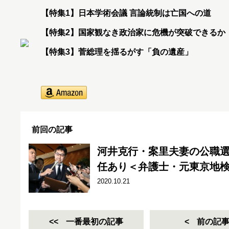
【特集1】日本学術会議 言論統制は亡国への道
【特集2】国家観なき政治家に危機が突破できるか
【特集3】菅総理を揺るがす「負の遺産」
前回の記事
河井克行・案里夫妻の公職
任あり＜弁護士・元東京地
2020.10.21
一番最初の記事
前の記