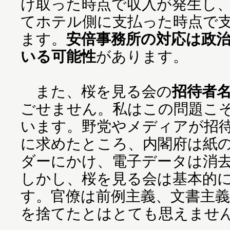
け取った時点で収入が発生し
てホテル側に支払った時点で
ます。
安倍事務所の対応は政
いる可能性
があります。
また、桜を見る会の
招待者
ごせません。私はこの問題こ
います。野党やメディアが招
に求めたところ、内閣府は紙
ダーにかけ、電子データは消
しかし、桜を見る会は基本的
す。官僚は前例主義、文書主
を捨てたとはとても思えませ