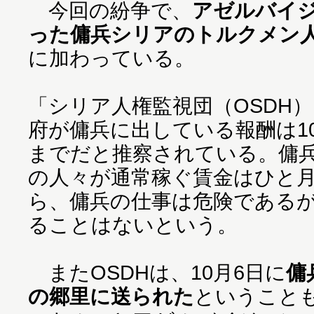
今回の紛争で、
アゼルバイ
った傭兵シリアのトルクメン
に加わっている。
「シリア人権監視団（OSDH
府が傭兵に出している報酬は10
までだと推察されている。傭
の人々が通常稼ぐ賃金はひと月
ら、傭兵の仕事は危険である
ることはないという。
またOSDHは、10月6日に
傭
の郷里に送られた
ということ