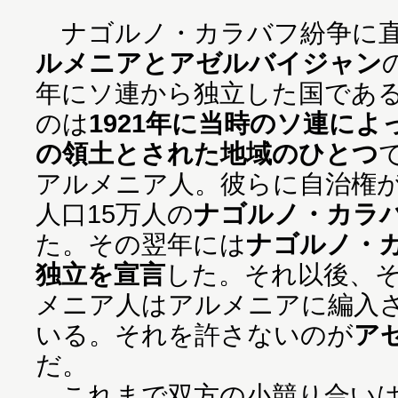
ナゴルノ・カラバフ紛争に直
ルメニアとアゼルバイジャン
年にソ連から独立した国であ
のは
1921年に当時のソ連に
の領土とされた地域のひとつ
アルメニア人。彼らに自治権が
人口15万人の
ナゴルノ・カラ
た。その翌年には
ナゴルノ・
独立を宣言
した。それ以後、
メニア人はアルメニアに編入
いる。それを許さないのが
ア
だ。
これまで双方の小競り合いは