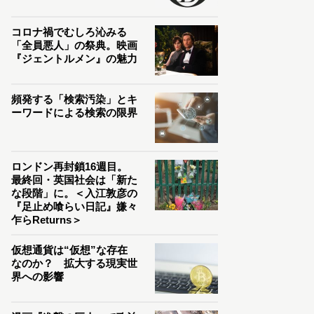
コロナ禍でむしろ沁みる
「全員悪人」の祭典。映画
『ジェントルメン』の魅力
頻発する「検索汚染」とキ
ーワードによる検索の限界
ロンドン再封鎖16週目。
最終回・英国社会は「新た
な段階」に。＜入江敦彦の
『足止め喰らい日記』嫌々
乍らReturns＞
仮想通貨は“仮想”な存在
なのか？ 拡大する現実世
界への影響