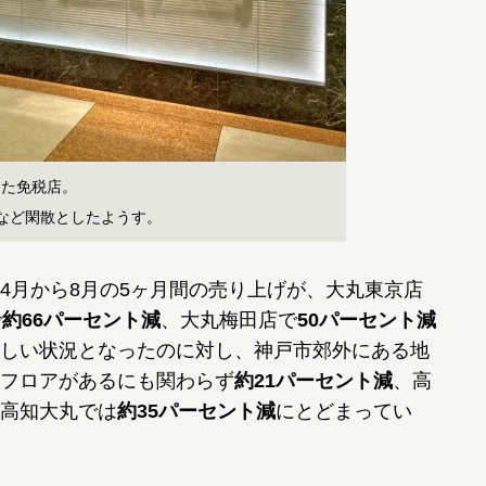
した免税店。
など閑散としたようす。
4月から8月の5ヶ月間の売り上げが、大丸東京店
で
約66パーセント減
、大丸梅田店で
50パーセント減
しい状況となったのに対し、神戸市郊外にある地
フロアがあるにも関わらず
約21パーセント減
、高
高知大丸では
約35パーセント減
にとどまってい