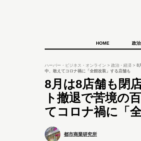
HOME
政治
ハーバー・ビジネス・オンライン
政治・経済
8
中、敢えてコロナ禍に「全館改装」する店舗も
8月は8店舗も閉
ト撤退で苦境の
てコロナ禍に「
都市商業研究所