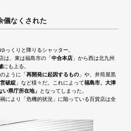
余儀なくされた
ゆっくりと降りるシャッター。
貨店は、東は福島市の「
中合本店
」から西は北九州
舗
にも上る。
のように「
再開発に起因するもの
」や、井筒屋黒
営破綻
」など様々だ。これによって
福島市、大津
ない県庁所在地」
となってしまった。
禍により「危機的状況」に陥っている百貨店は全