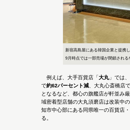
新宿高島屋にある韓国企業と提携
9月時点では一部売場が閉鎖される
例えば、大手百貨店「
大丸
」では、
で
約62パーセント減
、大丸心斎橋店
となるなど、都心の旗艦店が軒並み厳
域密着型店舗の大丸須磨店は改装中の
知市中心部にある同県唯一の百貨店・
る。