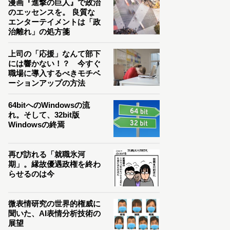
漫画『進撃の巨人』で政治
のエッセンスを。 良質な
エンターテイメントは「政
治離れ」の処方箋
上司の「応援」なんて部下
には響かない！？ 今すぐ
職場に導入するべきモチベ
ーションアップの方法
64bitへのWindowsの流
れ。そして、32bit版
Windowsの終焉
再び訪れる「就職氷河
期」。縁故優遇政権を終わ
らせるのは今
微表情研究の世界的権威に
聞いた、AI表情分析技術の
展望