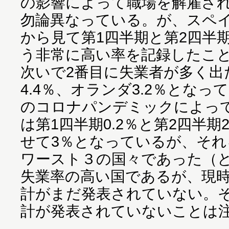
の影響によって職場を解雇され
勿論異なっている。が、スペ
から見て第1四半期と第2四半
う非常に高い率を記録したこ
次いで2番目に失業者が多く出
4.4％、オランダ3.2％とな
のコロナパンデミックによっ
は第1四半期0.2％と第2四半期
せて3％となっているが、そ
ワースト３の国々であった（
失業率の高い国であるが、現時
計がまだ発表されていない。そ
計が発表されていないことは