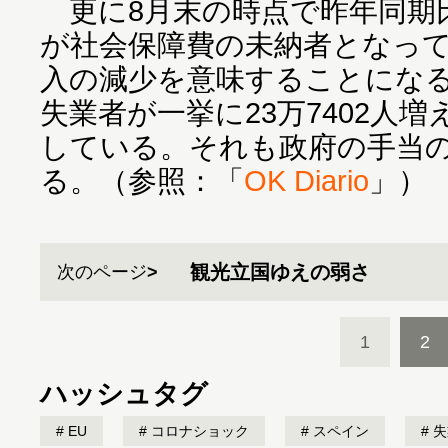
更に8月末の時点で昨年同期比に
が社会保障費の未納者となっ
入の減少を意味することになる
失業者が一挙に23万7402人
している。それも政府の手当
る。（参照：「
OK Diario
」）
観光立国ゆえの弱さ
次のページ
1
2
ハッシュタグ
EU
コロナショック
スペイン
失