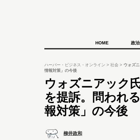
HOME
政治
ハーバー・ビジネス・オンライン
社会
ウォズニ
情報対策」の今後
ウォズニアック氏、G
を提訴。問われ
報対策」の今後
柳井政和