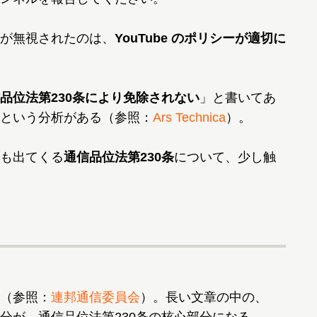
が無視されたのは、
YouTube のポリシーが適切に
品位法第230条により免除されない
」と書いてあ
という分析がある（参照：
Ars Technica
）。
も出てくる
通信品位法第230条
について、少し触
（参照：
連邦通信委員会
）。長い文章の中の、