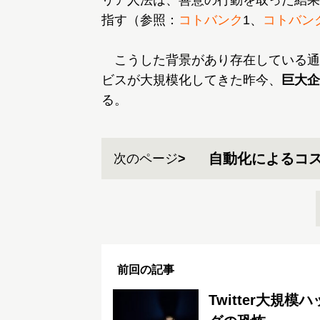
リア人法は、善意の行動を取った結果
指す（参照：
コトバンク
1、
コトバン
こうした背景があり存在している通信
ビスが大規模化してきた昨今、
巨大企
る。
自動化によるコ
次のページ
前回の記事
Twitter大