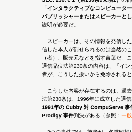
SEC. 230. c 1（第230条のc項1）
の部
「
インタラクティブなコンピューター
パブリッシャーまたはスピーカーとし
説明が必要だ。
スピーカーは、その情報を発信した
信した本人が罰せられるのは当然のこ
（者）、販売元などを指す言葉だ。こ
通信品位法第230条の内容は、「イ
者が、こうした扱いから免除されると
こうした内容が存在するのは、過去
法第230条は、1996年に成立した
1991年の Cubby 対 CompuServe 事
Prodigy 事件
判決がある（参照：
一般