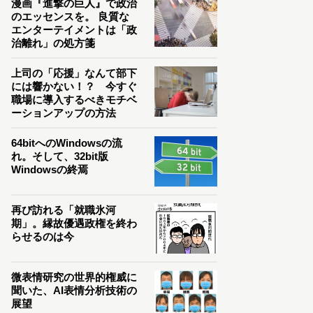
漫画『進撃の巨人』で政治
のエッセンスを。 良質な
エンターテイメントは「政
治離れ」の処方箋
上司の「応援」なんて部下
には響かない！？ 今すぐ
職場に導入するべきモチベ
ーションアップの方法
64bitへのWindowsの流
れ。そして、32bit版
Windowsの終焉
再び訪れる「就職氷河
期」。縁故優遇政権を終わ
らせるのは今
微表情研究の世界的権威に
聞いた、AI表情分析技術の
展望