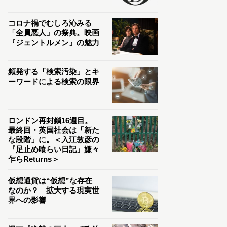
コロナ禍でむしろ沁みる
「全員悪人」の祭典。映画
『ジェントルメン』の魅力
頻発する「検索汚染」とキ
ーワードによる検索の限界
ロンドン再封鎖16週目。
最終回・英国社会は「新た
な段階」に。＜入江敦彦の
『足止め喰らい日記』嫌々
乍らReturns＞
仮想通貨は“仮想”な存在
なのか？ 拡大する現実世
界への影響