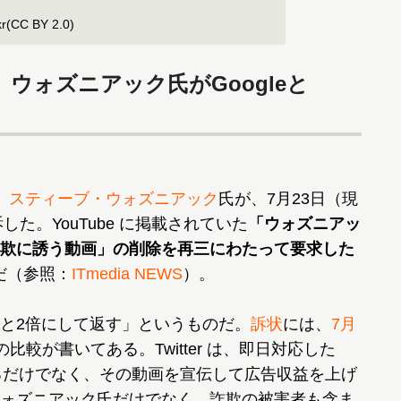
kr(CC BY 2.0)
ウォズニアック氏がGoogleと
、
スティーブ・ウォズニアック
氏が、7月23日（現
を提訴した。YouTube に掲載されていた
「ウォズニアッ
欺に誘う動画」の削除を再三にわたって要求した
だ（参照：
ITmedia NEWS
）。
と2倍にして返す」というものだ。
訴状
には、
7月
の比較が書いてある。Twitter は、即日対応した
視するだけでなく、その動画を宣伝して広告収益を上げ
ォズニアック氏だけでなく、詐欺の被害者も含ま