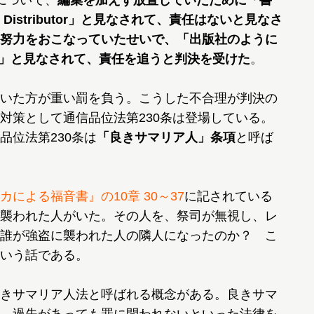
について、
編集を加えず放置していたために「書
istributor」と見なされて、責任はないと見なさ
努力をおこなっていたせいで、「出版社のように
her」と見なされて、責任を追うと判決を受けた
。
いた方が重い罰を負う。こうした不合理が判決の
対策として通信品位法第230条は登場している。
品位法第230条は
「良きサマリア人」条項
と呼ば
カによる福音書』の10章 30～37
に記されている
襲われた人がいた。その人を、祭司が無視し、レ
誰が強盗に襲われた人の隣人になったのか？ こ
いう話である。
きサマリア人法と呼ばれる概念がある。良きサマ