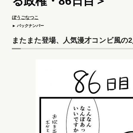
る政権・86日目＞
ぼうごなつこ
バックナンバー
またまた登場、人気漫才コンビ風の2