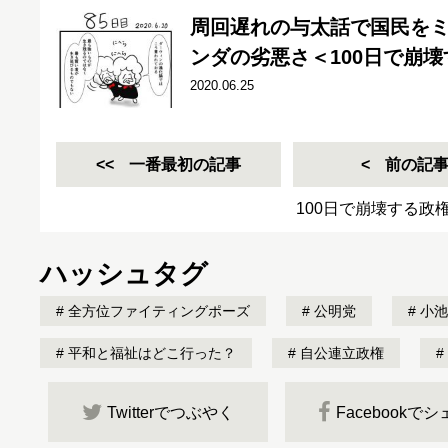
周回遅れの与太話で国民を
ンダの劣悪さ＜100日で崩壊
2020.06.25
一番最初の記事
前の記
100日で崩壊する政
ハッシュタグ
全方位ファイティングポーズ
公明党
小池
平和と福祉はどこ行った？
自公連立政権
Twitterでつぶやく
Facebookで