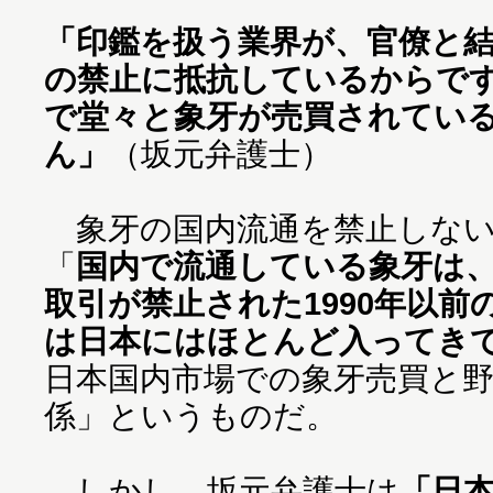
「印鑑を扱う業界が、官僚と
の禁止に抵抗しているからで
で堂々と象牙が売買されてい
ん」
（坂元弁護士）
象牙の国内流通を禁止しない
「
国内で流通している象牙は
取引が禁止された1990年以
は日本にはほとんど入ってき
日本国内市場での象牙売買と
係」というものだ。
しかし、坂元弁護士は
「日