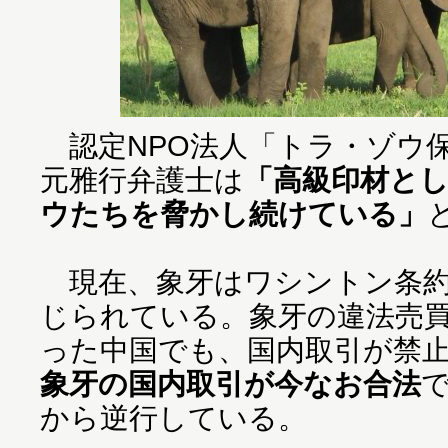
認定NPO法人「トラ・ゾウ
元雅行弁護士は
「高級印材と
ウたちを脅かし続けている」
現在、象牙はワシントン条約
じられている。象牙の違法売
った中国でも、国内取引が禁
象牙の国内取引が今なお合法
から逆行している。