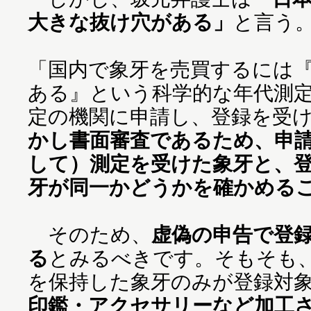
大きな抜け穴がある」
と言う
「国内で象牙を売買するには『
ある』という科学的な年代測
定の機関に申請し、登録を受
かし書面審査であるため、申
して）測定を受けた象牙と、
牙が同一かどうかを確かめる
そのため、
虚偽の申告で登
る
とみるべきです。そもそも
を保持した象牙のみが登録対
印鑑・アクセサリーなど加工