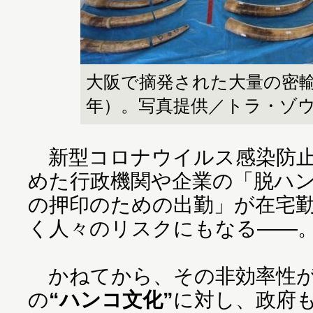
大阪で摘発された大量の密輸象
年）。写真提供／トラ・ゾ
新型コロナウイルス感染防止
めた行政機関や企業の「脱ハ
の押印のための出勤」が在宅
く人々のリスクにもなる――
かねてから、その非効率性が
の
“ハンコ文化”
に対し、政府