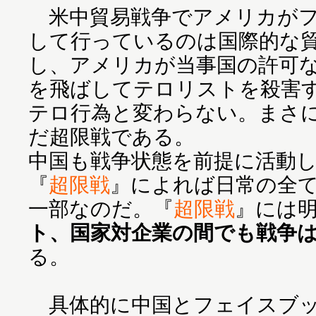
米中貿易戦争でアメリカがフ
して行っているのは国際的な
し、アメリカが当事国の許可
を飛ばしてテロリストを殺害
テロ行為と変わらない。まさ
だ超限戦である。
中国も戦争状態を前提に活動
『
超限戦
』によれば日常の全
一部なのだ。『
超限戦
』には
ト、国家対企業の間でも戦争
る。
具体的に中国とフェイスブッ