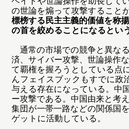
ヘイトや世論操作を助長して
の世論を煽って攻撃すること
標榜する民主主義的価値を称
の首を絞めることになるとい
通常の市場での競争と異なる
済、サイバー攻撃、世論操作
て覇権を握ろうとしている点
んフェイスブックもすでに政
与える存在になっている。中
ー攻撃である。中国由来と考
集団が一帯一路などの関係国
ゲットに活動している。