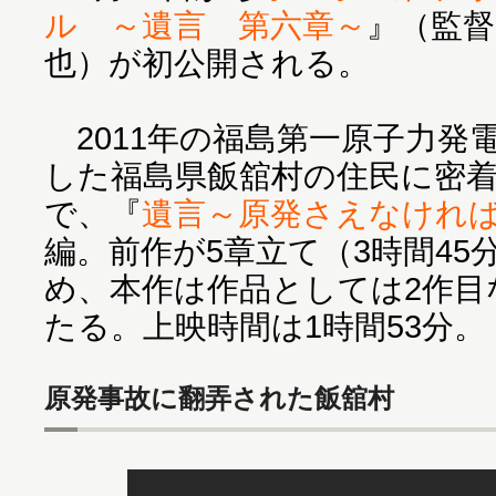
ル ～遺言 第六章～
』（監督
也）が初公開される。
2011年の福島第一原子力発
した福島県飯舘村の住民に密
で、『
遺言～原発さえなけれ
編。前作が5章立て（3時間45
め、本作は作品としては2作目
たる。上映時間は1時間53分。
原発事故に翻弄された飯舘村