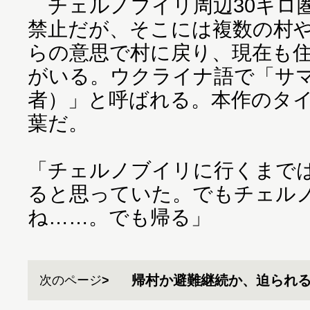
チェルノブイリ周辺30キロ
禁止だが、そこには複数の村
らの意思で村に戻り、現在も
がいる。ウクライナ語で「サ
者）」と呼ばれる。本作のタ
葉だ。
「チェルノブイリに行くまで
ると思っていた。でもチェル
ね……。でも帰る」
帰村か避難継続か、迫られ
次のページ