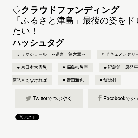
◇
クラウドファンディング
「ふるさと津島」最後の姿をド
たい！
ハッシュタグ
サマショール ～遺言 第六章～
ドキュメンタリ
東日本大震災
福島核災害
福島第一原発事
原発さえなければ
野田雅也
飯舘村
Twitterでつぶやく
Facebookで