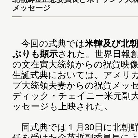
メッセージ
今回の式典では
米韓及び北
ぶりも顕示
された。世界日報創
の文在寅大統領からの祝賀映
生誕式典においては、アメリ
プ大統領夫妻からの祝賀メッ
ディック・チェイニー米元副
ッセージも上映された。
同式典では１月30日に北朝
任を受けた金英哲副委員長に