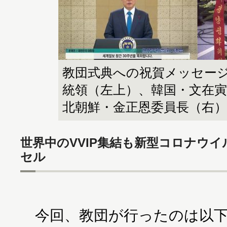
教団式典への祝賀メッセー
統領（左上）、韓国・文在寅
北朝鮮・金正恩委員長（右）（
世界中のVVIP集結も新型コロナウ
セル
今回、教団が行ったのは以下