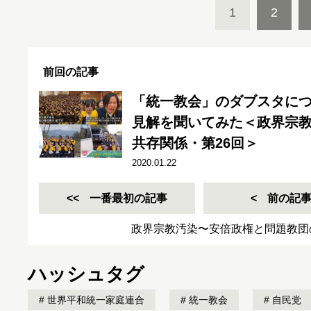
1
2
前回の記事
「統一教会」のダブスタに
見解を聞いてみた＜政界宗
共存関係・第26回＞
2020.01.22
一番最初の記事
前の記
政界宗教汚染〜安倍政権と問題教団
ハッシュタグ
世界平和統一家庭連合
統一教会
自民党