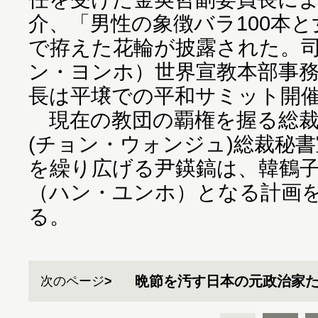
介、「男性の象徴バラ100本と
で拵えた花輪が披露された。
ン・ヨンホ）世界宣教本部事
長は平壌での平和サミット開
現在の教団の覇権を握る総裁
(チョン・ウォンジュ)総裁秘
を繰り広げる尹鍈鎬は、韓鶴
（ハン・ユンホ）となる計画
る。
晩節を汚す日本の元政治家
次のページ