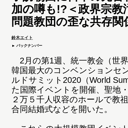
加の噂も!?＜政界宗教
問題教団の歪な共存関
鈴木エイト
バックナンバー
2月の第1週、統一教会（世
韓国最大のコンベンションセ
ルドサミット2020（World Su
た国際イベントを開催、聖地
２万５千人収容のホールで教
合同結婚式などを開いた。