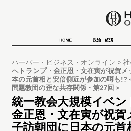
HOME
政治・経済
ハーバー・ビジネス・オンライン
社
へトランプ・金正恩・文在寅が祝賀メ
本の元首相と安倍側近が参加の噂も!?
問題教団の歪な共存関係・第27回＞
統一教会大規模イベン
金正恩・文在寅が祝賀
子訪朝団に日本の元首