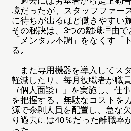
過去には労基署から是正勧告
境だったが、スタッフファー
に待ちが出るほど働きやすい
その秘訣は、3つの離職理由で
「メンタル不調」をなくす「
る。
また専用機器を導入してスタ
軽減したり、毎月役職者が職
（個人面談）」を実施し、仕
を把握する。無駄なコストを
源で余剰人員を配置し、急な
り過去には40％だった離職率
った。