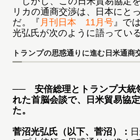
しかし、この日米貿易協定を
リカの通商交渉は、日本にと
だ。『
月刊日本 11月号
』で
光弘氏が次のように語ってい
トランプの思惑通りに進む日米通商
── 安倍総理とトランプ大統領
れた首脳会談で、日米貿易協
た。
菅沼光弘氏（以下、菅沼）：
日