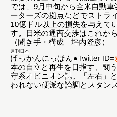
では、9月中旬から全米自動車
ーターズの拠点などでストラ
10億ドル以上の損失を与えて
す。日米の通商交渉はこれか
（聞き手・構成 坪内隆彦）
月刊日本
げっかんにっぽん●Twitter ID=
本の自立と再生を目指す、闘
守系オピニオン誌。「左右」
われない硬派な論調とスタン