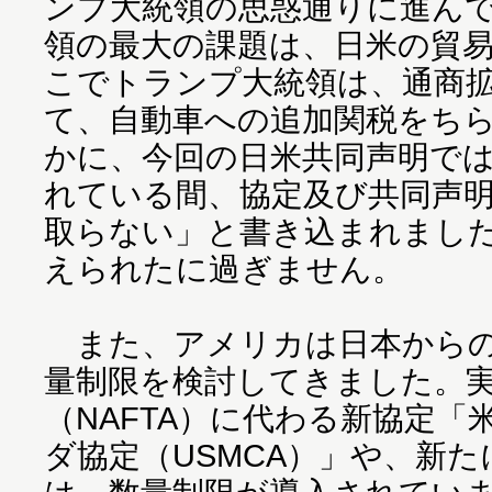
ンプ大統領の思惑通りに進ん
領の最大の課題は、日米の貿
こでトランプ大統領は、通商拡
て、自動車への追加関税をち
かに、今回の日米共同声明で
れている間、協定及び共同声
取らない」と書き込まれまし
えられたに過ぎません。
また、アメリカは日本からの
量制限を検討してきました。
（NAFTA）に代わる新協定
ダ協定（USMCA）」や、新た