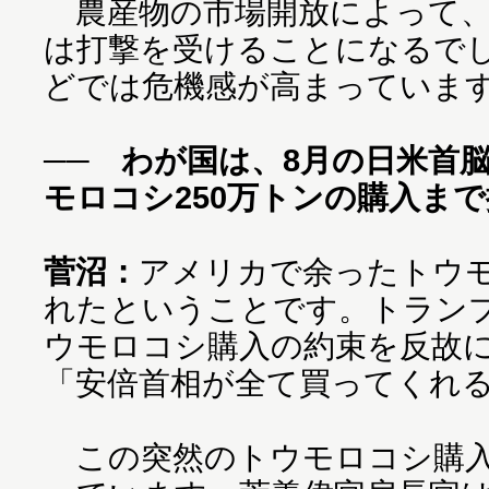
農産物の市場開放によって、
は打撃を受けることになるで
どでは危機感が高まっていま
── わが国は、8月の日米首
モロコシ250万トンの購入ま
菅沼：
アメリカで余ったトウ
れたということです。トラン
ウモロコシ購入の約束を反故
「安倍首相が全て買ってくれ
この突然のトウモロコシ購入