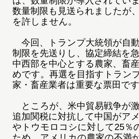
は、数量制限が導入されてい
数量制限も見送られましたが
を許しません。
今回、トランプ大統領が自動
制限を先送りし、協定締結を
中西部を中心とする農家、畜
めです。再選を目指すトラン
家・畜産業者は重要な票田で
ところが、米中貿易戦争が激
追加関税に対抗して中国がア
やトウモロコシに対して25％
ため、アメリカの農家の不満