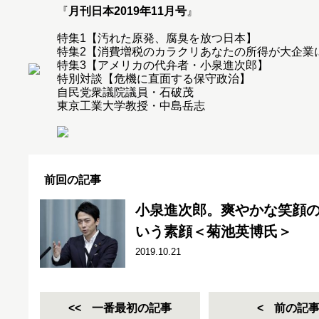
『
月刊日本2019年11月号
』
特集1【汚れた原発、腐臭を放つ日本】
特集2【消費増税のカラクリあなたの所得が大企業
特集3【アメリカの代弁者・小泉進次郎】
特別対談【危機に直面する保守政治】
自民党衆議院議員・石破茂
東京工業大学教授・中島岳志
前回の記事
小泉進次郎。爽やかな笑顔
いう素顔＜菊池英博氏＞
2019.10.21
一番最初の記事
前の記