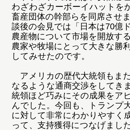
わざわざカーボーイハットを
畜産団体の幹部らを同席させ
談後の会見では「日本は70億
農産物について市場を開放す
農家や牧場にとって大きな勝
してみせたのです。
アメリカの歴代大統領もまた
なるような通商交渉をしてき
統領ほど巧みにその成果をア
んでした。今回も、トランプ
に対して非常にわかりやすく
って、支持獲得につなげまし