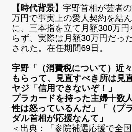
【時代背景】
宇野首相が芸者の
万円で事実上の愛人契約を結
に、三本指を立て月額300万
らず、実際は月額30万円だっ
された。在任期間69日。
宇野
「（消費税について）近
もらって、見直すべき所は見
ヤジ
「信用できないぞ！」
プラカードを持った主婦十数
性は怒っているんだ」「（プ
ダル首相が応援なんて」
＜出典：「参院補選応援で全国