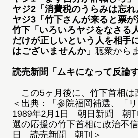
ヤジ2
「消費税のうらみは忘れ
ヤジ3
「竹下さんが来ると票が
竹下
「いろいろヤジをなさる
だけが正しいという人を相手
はございませんか」
聴衆から
読売新聞
「ムキになって反論
この5ヶ月後に、竹下首相は
＜出典：「参院福岡補選、「リ
1989年2月1日 朝日新聞 
選の応援の竹下首相に政治不信の
日 読売新聞 朝刊＞