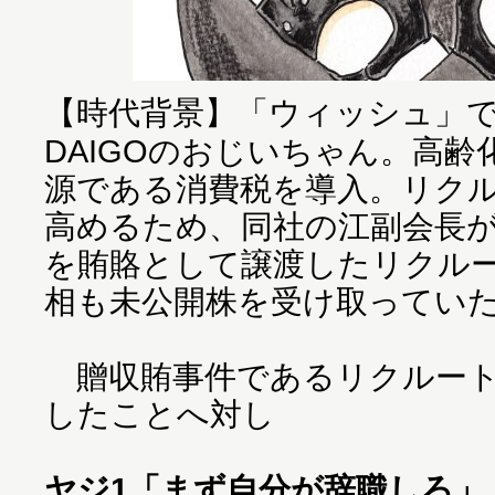
【時代背景】「ウィッシュ」
DAIGOのおじいちゃん。高
源である消費税を導入。リク
高めるため、同社の江副会長
を賄賂として譲渡したリクル
相も未公開株を受け取ってい
贈収賄事件であるリクルート
したことへ対し
ヤジ1
「まず自分が辞職しろ」