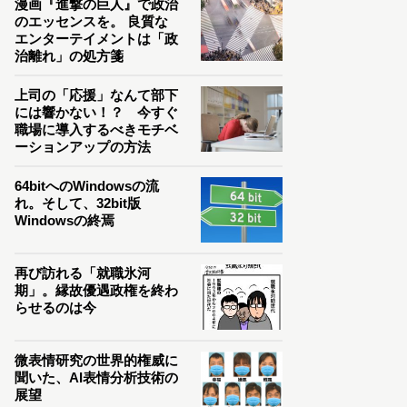
漫画『進撃の巨人』で政治
のエッセンスを。 良質な
エンターテイメントは「政
治離れ」の処方箋
上司の「応援」なんて部下
には響かない！？ 今すぐ
職場に導入するべきモチベ
ーションアップの方法
64bitへのWindowsの流
れ。そして、32bit版
Windowsの終焉
再び訪れる「就職氷河
期」。縁故優遇政権を終わ
らせるのは今
微表情研究の世界的権威に
聞いた、AI表情分析技術の
展望