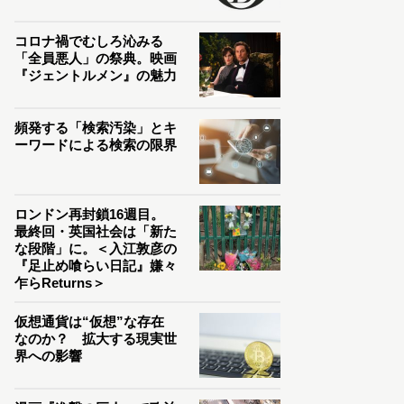
コロナ禍でむしろ沁みる
「全員悪人」の祭典。映画
『ジェントルメン』の魅力
頻発する「検索汚染」とキ
ーワードによる検索の限界
ロンドン再封鎖16週目。
最終回・英国社会は「新た
な段階」に。＜入江敦彦の
『足止め喰らい日記』嫌々
乍らReturns＞
仮想通貨は“仮想”な存在
なのか？ 拡大する現実世
界への影響