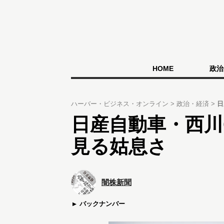
HOME
政治
ハーバー・ビジネス・オンライン
政治・経済
日
日産自動車・西川
見る姑息さ
闇株新聞
バックナンバー