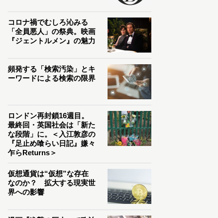
コロナ禍でむしろ沁みる
「全員悪人」の祭典。映画
『ジェントルメン』の魅力
頻発する「検索汚染」とキ
ーワードによる検索の限界
ロンドン再封鎖16週目。
最終回・英国社会は「新た
な段階」に。＜入江敦彦の
『足止め喰らい日記』嫌々
乍らReturns＞
仮想通貨は“仮想”な存在
なのか？ 拡大する現実世
界への影響