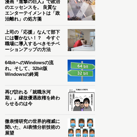
漫画『進撃の巨人』で政治
のエッセンスを。 良質な
エンターテイメントは「政
治離れ」の処方箋
上司の「応援」なんて部下
には響かない！？ 今すぐ
職場に導入するべきモチベ
ーションアップの方法
64bitへのWindowsの流
れ。そして、32bit版
Windowsの終焉
再び訪れる「就職氷河
期」。縁故優遇政権を終わ
らせるのは今
微表情研究の世界的権威に
聞いた、AI表情分析技術の
展望