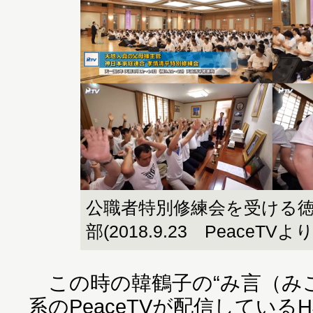
公職者特別修練会を受ける
部(2018.9.23 PeaceTVより
この時の韓鶴子の“み言（みこ
系のPeaceTVが配信してい