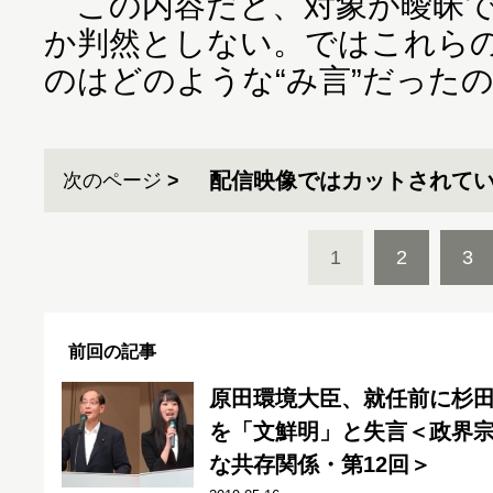
この内容だと、対象が曖昧で
か判然としない。ではこれら
のはどのような“み言”だった
配信映像ではカットされて
次のページ
1
2
3
前回の記事
原田環境大臣、就任前に杉
を「文鮮明」と失言＜政界
な共存関係・第12回＞