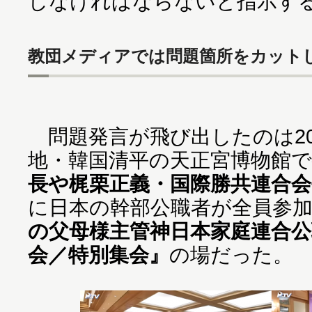
しなければならないと指示す
教団メディアでは問題箇所をカット
問題発言が飛び出したのは201
地・韓国清平の天正宮博物館で
長や梶栗正義・国際勝共連合会
に日本の幹部公職者が全員参
の父母様主管神日本家庭連合公
会／特別集会』
の場だった。