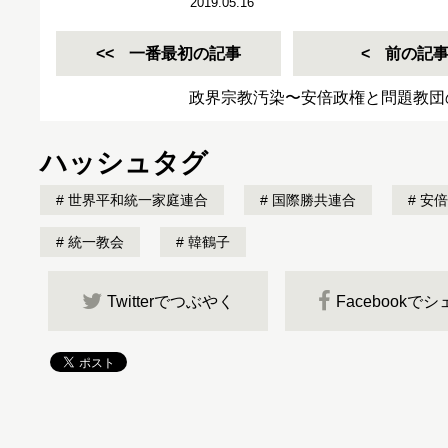
2019.05.16
一番最初の記事
前の記
政界宗教汚染〜安倍政権と問題教団
ハッシュタグ
世界平和統一家庭連合
国際勝共連合
安倍
統一教会
韓鶴子
Twitterでつぶやく
Facebookで