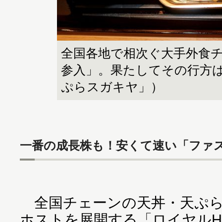
全国各地で相次ぐ大手外食
参入」。果たしてその行方
ぷらスガキヤ」）
一番の成長株も！安くて速い「ファ
全国チェーンの天丼・天ぷら
ホストを展開する「ロイヤルH