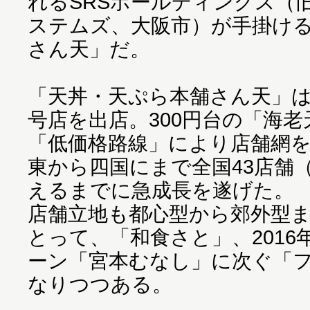
れるSRSホールディングス（
ステムズ、大阪市）が手掛け
さん天」だ。
「天丼・天ぷら本舗さん天」は、
号店を出店。300円台の「海
「低価格路線」により店舗網を
東から四国にまで全国43店舗（
えるまでに急成長を遂げた。
店舗立地も都心型から郊外型
とって、「和食さと」、201
ーン「宮本むなし」に次ぐ「
なりつつある。