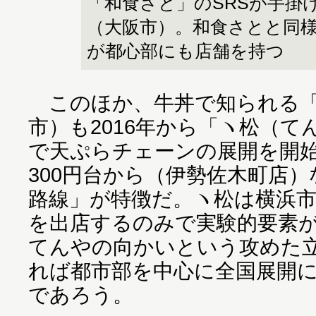
「和食さと」のSRSが手掛
（大阪市）。和食さとと同
が都心部にも店舗を持つ
このほか、牛丼で知られる「
市）も2016年から「ヽ松（
で天ぷらチェーンの展開を開
300円台から（伊勢佐木町店
路線」が特徴だ。ヽ松は横浜市
を出店するのみで実験的要素
てんやの向かいという攻めた
れば都市部を中心に全国展開
であろう。