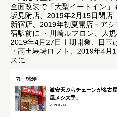
全面改装で「大型イートイン」
坂見附店、2019年2月15日閉
新宿店、2019年初夏開店－ア
宿駅前に
・
川崎ルフロン、大規
2019年4月27日Ⅰ期開業、目玉
・
高田馬場ロフト、2019年4月
スに
前回の記事
激安天ぷらチェーンが名古
屋メシ大手」
2019.05.14