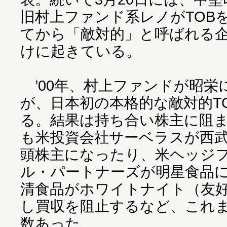
旧村上ファンド系レノがTOB
てから「敵対的」と呼ばれる企
けに起きている。
’00年、村上ファンドが昭栄
が、日本初の本格的な敵対的T
る。結果は持ち合い株主に阻
も米投資会社サーベラスが西
頭株主になったり、米ヘッジ
ル・パートナーズが明星食品に
清食品がホワイトナイト（友
し買収を阻止するなど、これ
数あった。