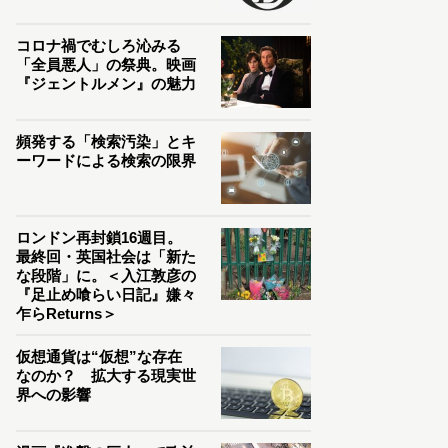
コロナ禍でむしろ沁みる
「全員悪人」の祭典。映画
『ジェントルメン』の魅力
頻発する「検索汚染」とキ
ーワードによる検索の限界
ロンドン再封鎖16週目。
最終回・英国社会は「新た
な段階」に。＜入江敦彦の
『足止め喰らい日記』嫌々
乍らReturns＞
仮想通貨は“仮想”な存在
なのか？ 拡大する現実世
界への影響