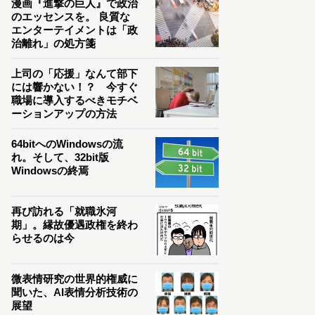
漫画『進撃の巨人』で政治
のエッセンスを。 良質な
エンターテイメントは「政
治離れ」の処方箋
上司の「応援」なんて部下
には響かない！？ 今すぐ
職場に導入するべきモチベ
ーションアップの方法
64bitへのWindowsの流
れ。そして、32bit版
Windowsの終焉
再び訪れる「就職氷河
期」。縁故優遇政権を終わ
らせるのは今
微表情研究の世界的権威に
聞いた、AI表情分析技術の
展望