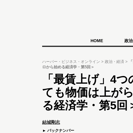
HOME
政治
ハーバー・ビジネス・オンライン
政治・経済
「
ロから始める経済学・第5回＞
「最賃上げ」4つ
ても物価は上が
る経済学・第5回
結城剛志
バックナンバー