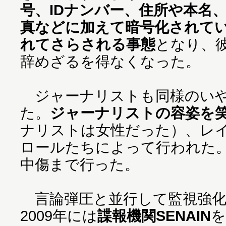
号、IDナンバー、住所や本名
真などに加えて暗号化されて
れてさらされる事態
となり、
辞めざるを得なくなった。
ジャーナリストも同様のいや
た。
ジャーナリストの容姿を
ナリストは女性だった）、レ
ロールたちによって行われた
中傷まで行った。
言論弾圧と並行して監視強化
2009年には
諜報機関SENAIN
を