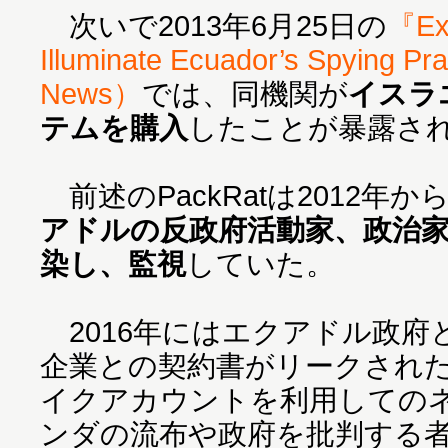
次いで2013年6月25日の
『Exc
Illuminate Ecuador’s Spying 
News）
では、同機関が
イスラ
テムを購入
したことが暴露さ
前述のPackRatは2012年
アドルの反政府活動家、政治
染し、監視
していた。
2016年にはエクアドル政府
企業との契約書がリークされ
イクアカウントを利用しての
ンダの流布や政府を批判する