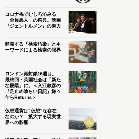
コロナ禍でむしろ沁みる
「全員悪人」の祭典。映画
『ジェントルメン』の魅力
頻発する「検索汚染」とキ
ーワードによる検索の限界
ロンドン再封鎖16週目。
最終回・英国社会は「新た
な段階」に。＜入江敦彦の
『足止め喰らい日記』嫌々
乍らReturns＞
仮想通貨は“仮想”な存在
なのか？ 拡大する現実世
界への影響