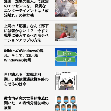
漫画『進撃の巨人』で政治
のエッセンスを。 良質な
エンターテイメントは「政
治離れ」の処方箋
上司の「応援」なんて部下
には響かない！？ 今すぐ
職場に導入するべきモチベ
ーションアップの方法
64bitへのWindowsの流
れ。そして、32bit版
Windowsの終焉
再び訪れる「就職氷河
期」。縁故優遇政権を終わ
らせるのは今
微表情研究の世界的権威に
聞いた、AI表情分析技術の
展望