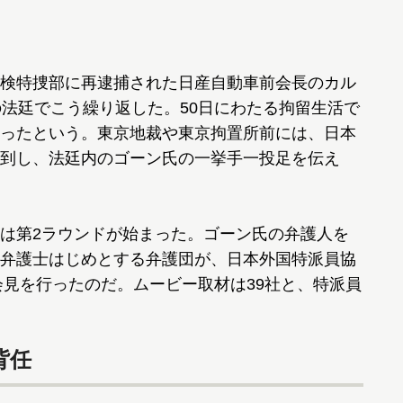
検特捜部に再逮捕された日産自動車前会長のカル
の法廷でこう繰り返した。50日にわたる拘留生活で
ったという。東京地裁や東京拘置所前には、日本
到し、法廷内のゴーン氏の一挙手一投足を伝え
は第2ラウンドが始まった。ゴーン氏の弁護人を
弁護士はじめとする弁護団が、日本外国特派員協
会見を行ったのだ。ムービー取材は39社と、特派員
背任