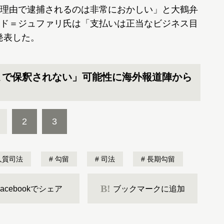
理由で逮捕されるのは非常におかしい」と大鶴弁
ド＝ジュファリ氏は「支払いは正当なビジネス目
発表した。
まで保釈されない」可能性に海外報道陣から
2
3
人質司法
勾留
司法
長期勾留
B!
Facebookでシェア
ブックマークに追加