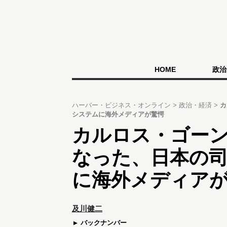
HOME
政治
ハーバー・ビジネス・オンライン
政治・経済
カ
システムに海外メディアが驚愕
カルロス・ゴー
なった、日本の
に海外メディア
及川健二
バックナンバー