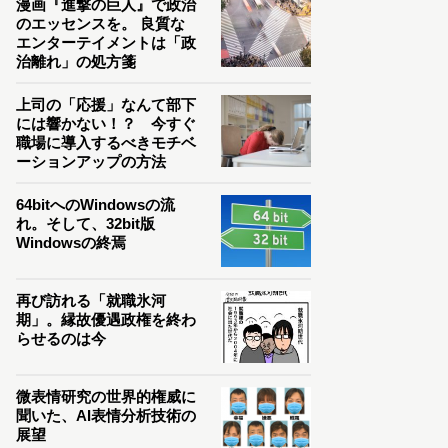
漫画『進撃の巨人』で政治
のエッセンスを。 良質な
エンターテイメントは「政
治離れ」の処方箋
上司の「応援」なんて部下
には響かない！？ 今すぐ
職場に導入するべきモチベ
ーションアップの方法
64bitへのWindowsの流
れ。そして、32bit版
Windowsの終焉
再び訪れる「就職氷河
期」。縁故優遇政権を終わ
らせるのは今
微表情研究の世界的権威に
聞いた、AI表情分析技術の
展望