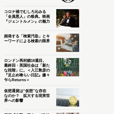
コロナ禍でむしろ沁みる
「全員悪人」の祭典。映画
『ジェントルメン』の魅力
頻発する「検索汚染」とキ
ーワードによる検索の限界
ロンドン再封鎖16週目。
最終回・英国社会は「新た
な段階」に。＜入江敦彦の
『足止め喰らい日記』嫌々
乍らReturns＞
仮想通貨は“仮想”な存在
なのか？ 拡大する現実世
界への影響