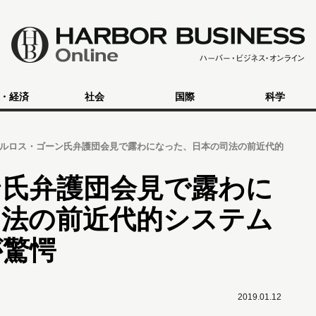
・経済
社会
国際
科学
ルロス・ゴーン氏弁護団会見で露わになった、日本の司法の前近代的
ン氏弁護団会見で露わに
司法の前近代的システム
が驚愕
2019.01.12