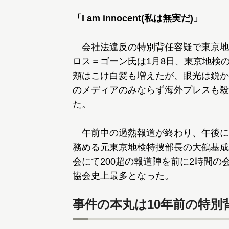
「I am innocent(私は無実だ)」
会社法違反の特別背任容疑で東京地
ロス＝ゴーン氏は1月8日、東京地検
頬はこけ白髪も増えたが、眼光は鋭か
のメディアのみならず海外プレスも殺
た。
午前中の過熱報道が終わり、午後に
務める元東京地検特捜部長の大鶴基成
会にて200超の報道陣を前に2時間の
協会史上最多となった。
事件の本丸は10年前の特別