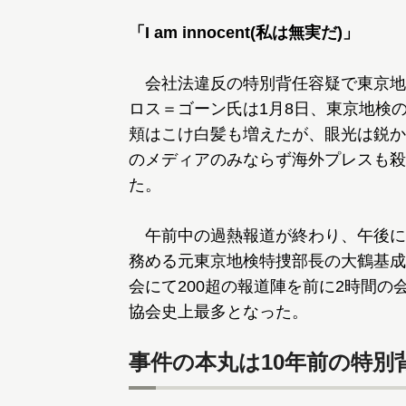
「I am innocent(私は無実だ)」
会社法違反の特別背任容疑で東京地
ロス＝ゴーン氏は1月8日、東京地検
頬はこけ白髪も増えたが、眼光は鋭か
のメディアのみならず海外プレスも殺
た。
午前中の過熱報道が終わり、午後に
務める元東京地検特捜部長の大鶴基成
会にて200超の報道陣を前に2時間の
協会史上最多となった。
事件の本丸は10年前の特別