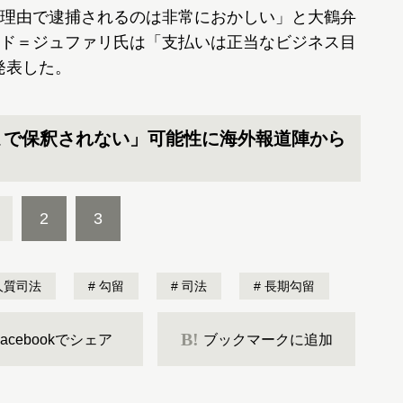
理由で逮捕されるのは非常におかしい」と大鶴弁
ド＝ジュファリ氏は「支払いは正当なビジネス目
発表した。
まで保釈されない」可能性に海外報道陣から
2
3
人質司法
勾留
司法
長期勾留
B!
Facebookでシェア
ブックマークに追加