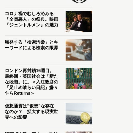
コロナ禍でむしろ沁みる
「全員悪人」の祭典。映画
『ジェントルメン』の魅力
頻発する「検索汚染」とキ
ーワードによる検索の限界
ロンドン再封鎖16週目。
最終回・英国社会は「新た
な段階」に。＜入江敦彦の
『足止め喰らい日記』嫌々
乍らReturns＞
仮想通貨は“仮想”な存在
なのか？ 拡大する現実世
界への影響