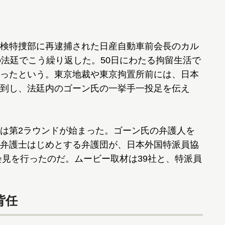
検特捜部に再逮捕された日産自動車前会長のカル
の法廷でこう繰り返した。50日にわたる拘留生活で
ったという。東京地裁や東京拘置所前には、日本
到し、法廷内のゴーン氏の一挙手一投足を伝え
は第2ラウンドが始まった。ゴーン氏の弁護人を
弁護士はじめとする弁護団が、日本外国特派員協
会見を行ったのだ。ムービー取材は39社と、特派員
背任