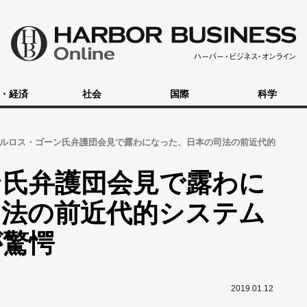
・経済
社会
国際
科学
ルロス・ゴーン氏弁護団会見で露わになった、日本の司法の前近代的
ン氏弁護団会見で露わに
司法の前近代的システム
が驚愕
2019.01.12