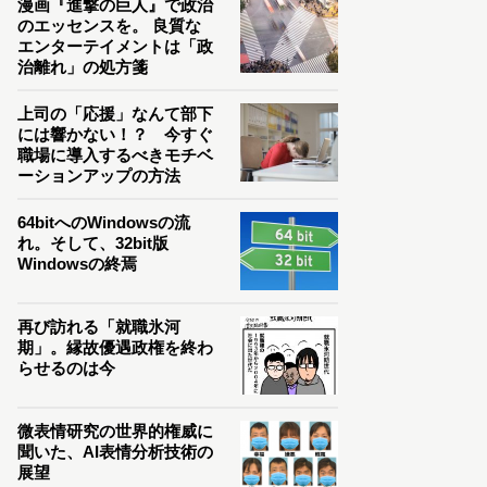
漫画『進撃の巨人』で政治
のエッセンスを。 良質な
エンターテイメントは「政
治離れ」の処方箋
上司の「応援」なんて部下
には響かない！？ 今すぐ
職場に導入するべきモチベ
ーションアップの方法
64bitへのWindowsの流
れ。そして、32bit版
Windowsの終焉
再び訪れる「就職氷河
期」。縁故優遇政権を終わ
らせるのは今
微表情研究の世界的権威に
聞いた、AI表情分析技術の
展望