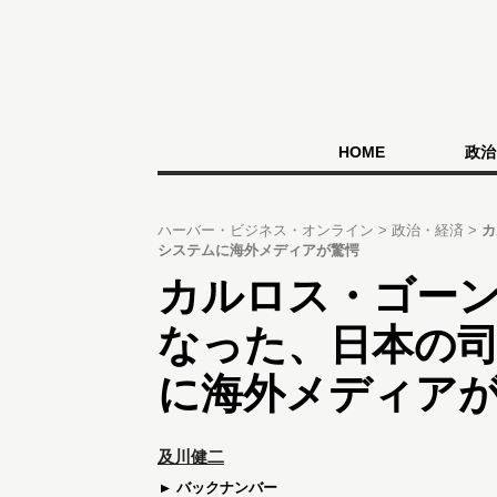
HOME
政治
ハーバー・ビジネス・オンライン
政治・経済
カ
システムに海外メディアが驚愕
カルロス・ゴー
なった、日本の
に海外メディア
及川健二
バックナンバー