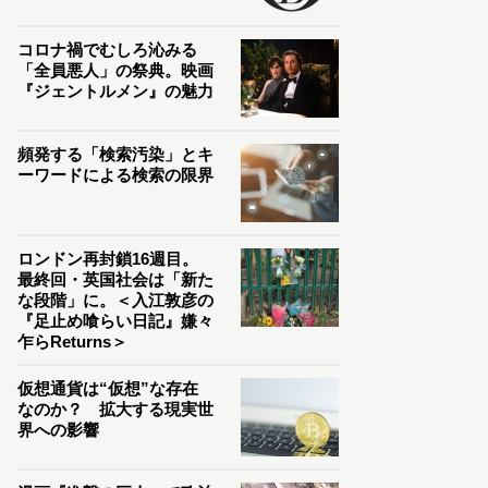
コロナ禍でむしろ沁みる
「全員悪人」の祭典。映画
『ジェントルメン』の魅力
頻発する「検索汚染」とキ
ーワードによる検索の限界
ロンドン再封鎖16週目。
最終回・英国社会は「新た
な段階」に。＜入江敦彦の
『足止め喰らい日記』嫌々
乍らReturns＞
仮想通貨は“仮想”な存在
なのか？ 拡大する現実世
界への影響