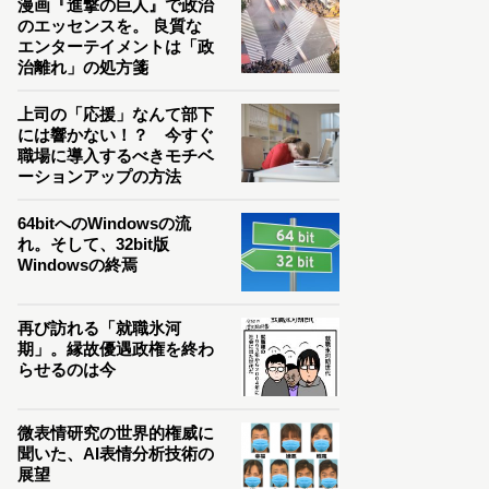
漫画『進撃の巨人』で政治
のエッセンスを。 良質な
エンターテイメントは「政
治離れ」の処方箋
上司の「応援」なんて部下
には響かない！？ 今すぐ
職場に導入するべきモチベ
ーションアップの方法
64bitへのWindowsの流
れ。そして、32bit版
Windowsの終焉
再び訪れる「就職氷河
期」。縁故優遇政権を終わ
らせるのは今
微表情研究の世界的権威に
聞いた、AI表情分析技術の
展望