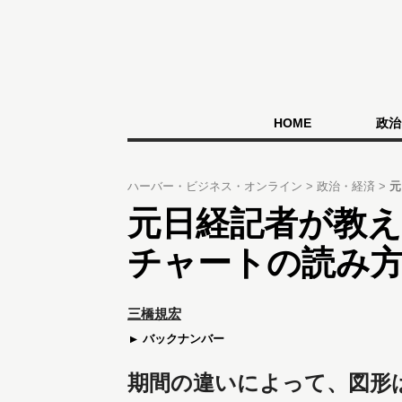
HOME
政治
ハーバー・ビジネス・オンライン
政治・経済
元
元日経記者が教
チャートの読み
三橋規宏
バックナンバー
期間の違いによって、図形