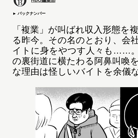
HBO編集部
バックナンバー
「複業」が叫ばれ収入形態を
る昨今。その名のとおり、会
イトに身をやつす人々も……
の裏街道に横たわる阿鼻叫喚
な理由は怪しいバイトを余儀な