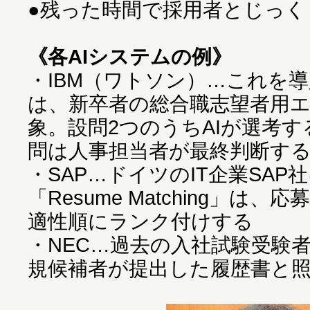
●残った時間で採用者とじっくり
《各AIシステムの例》
・IBM（ワトソン）…これを
は、新卒者の総合職志望者用
象。設問2つのうちAIが選考す
問は人事担当者が最終判断す
・SAP…ドイツのIT企業SAP
「Resume Matching」
適性順にランク付けする
・NEC…過去の入社試験受験
規候補者が提出した履歴書と