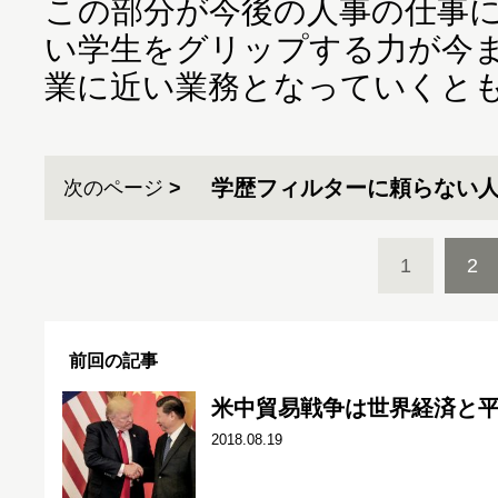
この部分が今後の人事の仕事
い学生をグリップする力が今
業に近い業務となっていくと
学歴フィルターに頼らない
次のページ
1
2
前回の記事
米中貿易戦争は世界経済と
2018.08.19