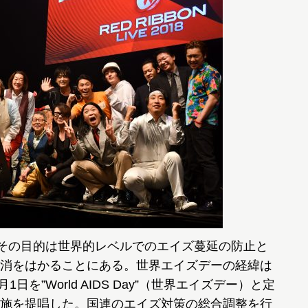
その目的は世界的レベルでのエイズ蔓延の防止と
消をはかることにある。世界エイズデーの経緯は
日を”World AIDS Day”（世界エイズデー）と定
施を提唱した。国連のエイズ対策の総合調整を行