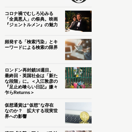
コロナ禍でむしろ沁みる
「全員悪人」の祭典。映画
『ジェントルメン』の魅力
頻発する「検索汚染」とキ
ーワードによる検索の限界
ロンドン再封鎖16週目。
最終回・英国社会は「新た
な段階」に。＜入江敦彦の
『足止め喰らい日記』嫌々
乍らReturns＞
仮想通貨は“仮想”な存在
なのか？ 拡大する現実世
界への影響