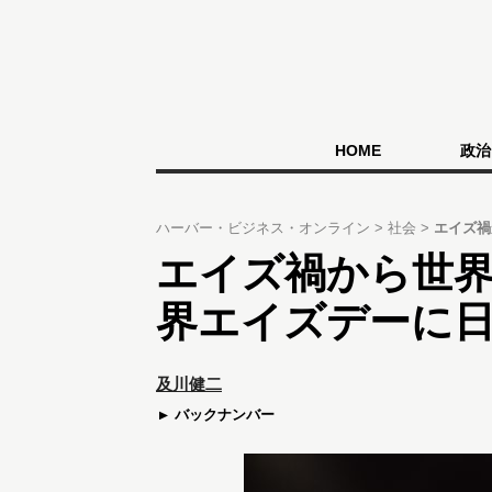
HOME
政治
ハーバー・ビジネス・オンライン
社会
エイズ禍
エイズ禍から世
界エイズデーに
及川健二
バックナンバー