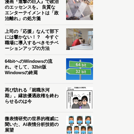
漫画『進撃の巨人』で政治
のエッセンスを。 良質な
エンターテイメントは「政
治離れ」の処方箋
上司の「応援」なんて部下
には響かない！？ 今すぐ
職場に導入するべきモチベ
ーションアップの方法
64bitへのWindowsの流
れ。そして、32bit版
Windowsの終焉
再び訪れる「就職氷河
期」。縁故優遇政権を終わ
らせるのは今
微表情研究の世界的権威に
聞いた、AI表情分析技術の
展望