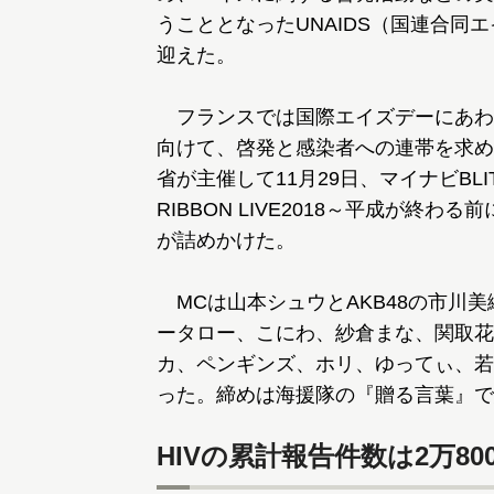
うこととなったUNAIDS（国連合同
迎えた。
フランスでは国際エイズデーにあわ
向けて、啓発と感染者への連帯を求め
省が主催して11月29日、マイナビBL
RIBBON LIVE2018～平成が終
が詰めかけた。
MCは山本シュウとAKB48の市川
ータロー、こにわ、紗倉まな、関取花、
カ、ペンギンズ、ホリ、ゆってぃ、若
った。締めは海援隊の『贈る言葉』で
HIVの累計報告件数は2万80