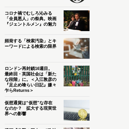
コロナ禍でむしろ沁みる
「全員悪人」の祭典。映画
『ジェントルメン』の魅力
頻発する「検索汚染」とキ
ーワードによる検索の限界
ロンドン再封鎖16週目。
最終回・英国社会は「新た
な段階」に。＜入江敦彦の
『足止め喰らい日記』嫌々
乍らReturns＞
仮想通貨は“仮想”な存在
なのか？ 拡大する現実世
界への影響