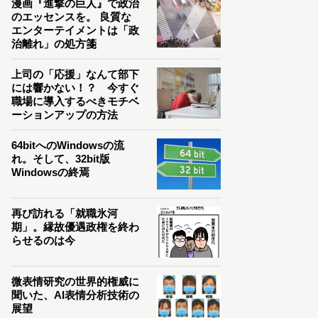
漫画『進撃の巨人』で政治
のエッセンスを。 良質な
エンターテイメントは「政
治離れ」の処方箋
上司の「応援」なんて部下
には響かない！？ 今すぐ
職場に導入するべきモチベ
ーションアップの方法
64bitへのWindowsの流
れ。そして、32bit版
Windowsの終焉
再び訪れる「就職氷河
期」。縁故優遇政権を終わ
らせるのは今
微表情研究の世界的権威に
聞いた、AI表情分析技術の
展望