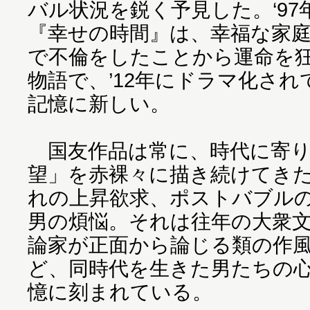
バル状況を鋭く予見した。‘9
『幸せの時間』は、幸福な家
で不倫をしたことから運命を
物語で、’12年にドラマ化さ
記憶に新しい。
国友作品は常に、時代に寄り
望」を赤裸々に描き続けてき
れの上昇欲求、ポストバブル
男の煩悩。それは往年の大衆
論家が正面から論じる類の作
ど、同時代を生きた男たちの
憶に刻まれている。