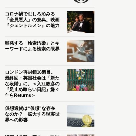
コロナ禍でむしろ沁みる
「全員悪人」の祭典。映画
『ジェントルメン』の魅力
頻発する「検索汚染」とキ
ーワードによる検索の限界
ロンドン再封鎖16週目。
最終回・英国社会は「新た
な段階」に。＜入江敦彦の
『足止め喰らい日記』嫌々
乍らReturns＞
仮想通貨は“仮想”な存在
なのか？ 拡大する現実世
界への影響