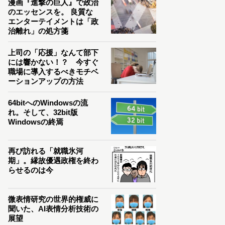
漫画『進撃の巨人』で政治
のエッセンスを。 良質な
エンターテイメントは「政
治離れ」の処方箋
上司の「応援」なんて部下
には響かない！？ 今すぐ
職場に導入するべきモチベ
ーションアップの方法
64bitへのWindowsの流
れ。そして、32bit版
Windowsの終焉
再び訪れる「就職氷河
期」。縁故優遇政権を終わ
らせるのは今
微表情研究の世界的権威に
聞いた、AI表情分析技術の
展望