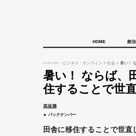
HOME
政治
ハーバー・ビジネス・オンライン
社会
暑い！ 
暑い！ ならば、田
住することで世
髙坂勝
バックナンバー
田舎に移住することで世直