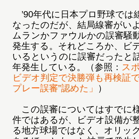
’90年代に日本プロ野球では
なったのだが、結局線審がい
ムランかファウルかの誤審騒
発生する。それどころか、ビ
いるというのに誤審だったと
年発生している。（参照：
ス
ビデオ判定で決勝弾も再検証で
プレー誤審”認めた」
）
この誤審についてはすでに様
件ではあるが、ビデオ設備が
る地方球場ではなく、オリッ