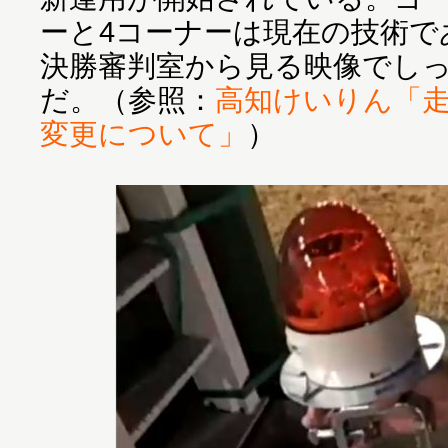
ーと4コーナーは現在の技術で
決勝審判室から見る映像でし
だ。（参照：
高知けいりん「
変更について」
）