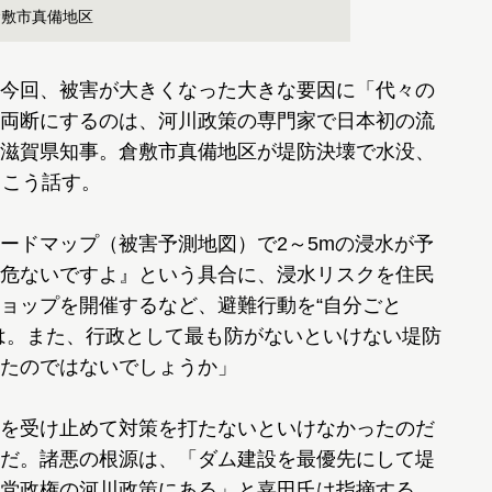
倉敷市真備地区
今回、被害が大きくなった大きな要因に「代々の
両断にするのは、河川政策の専門家で日本初の流
滋賀県知事。倉敷市真備地区が堤防決壊で水没、
てこう話す。
ードマップ（被害予測地図）で2～5mの浸水が予
危ないですよ』という具合に、浸水リスクを住民
ョップを開催するなど、避難行動を“自分ごと
は。また、行政として最も防がないといけない堤防
たのではないでしょうか」
を受け止めて対策を打たないといけなかったのだ
だ。諸悪の根源は、「ダム建設を最優先にして堤
党政権の河川政策にある」と嘉田氏は指摘する。