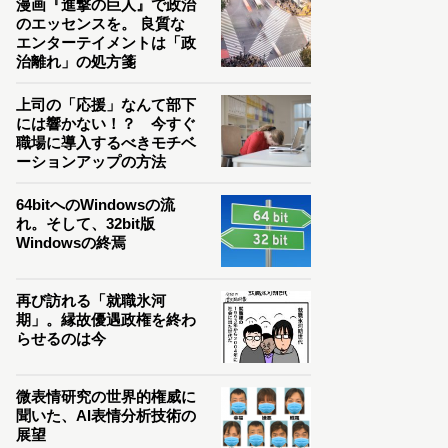
漫画『進撃の巨人』で政治
のエッセンスを。 良質な
エンターテイメントは「政
治離れ」の処方箋
上司の「応援」なんて部下
には響かない！？ 今すぐ
職場に導入するべきモチベ
ーションアップの方法
64bitへのWindowsの流
れ。そして、32bit版
Windowsの終焉
再び訪れる「就職氷河
期」。縁故優遇政権を終わ
らせるのは今
微表情研究の世界的権威に
聞いた、AI表情分析技術の
展望