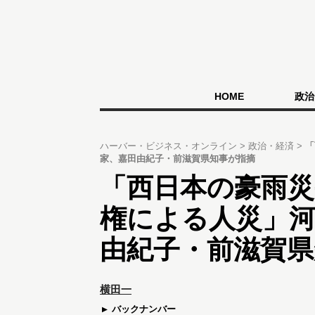
HOME
政治
ハーバー・ビジネス・オンライン
政治・経済
「
家、嘉田由紀子・前滋賀県知事が指摘
「西日本の豪雨災
権による人災」河
由紀子・前滋賀県
横田一
バックナンバー