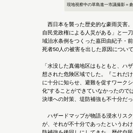
現地視察中の草島進一市議撮影＝
西日本を襲った歴史的な豪雨災害。
自民党政権による人災がある」と一刀
域治水条例をつくった嘉田由紀子・前
死者50人の被害を出した原因につい
「水没した真備地区はもともと、ハザ
想された危険区域でした。『これだけ
に十分に知らせ、避難を促すワークシ
化”することができていなかったので
決壊への対策、堤防補強も不十分だっ
ハザードマップが物語る浸水リスク
が、それが不十分であったというわけ
防補強を後回しにしてきた、歴代自民