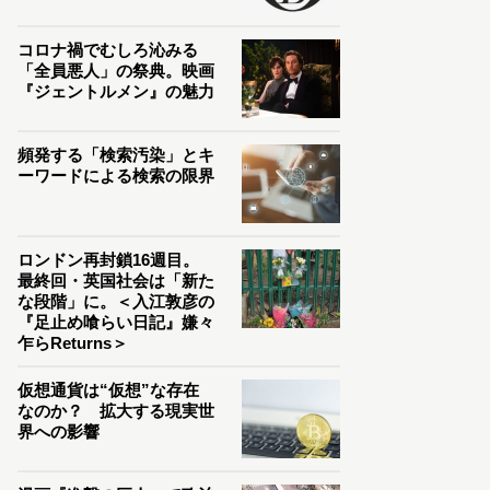
コロナ禍でむしろ沁みる
「全員悪人」の祭典。映画
『ジェントルメン』の魅力
頻発する「検索汚染」とキ
ーワードによる検索の限界
ロンドン再封鎖16週目。
最終回・英国社会は「新た
な段階」に。＜入江敦彦の
『足止め喰らい日記』嫌々
乍らReturns＞
仮想通貨は“仮想”な存在
なのか？ 拡大する現実世
界への影響