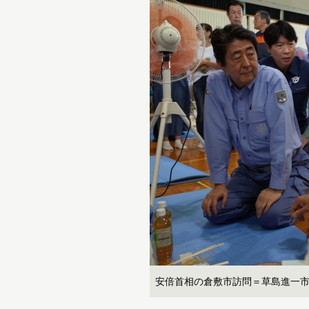
安倍首相の倉敷市訪問＝草島進一