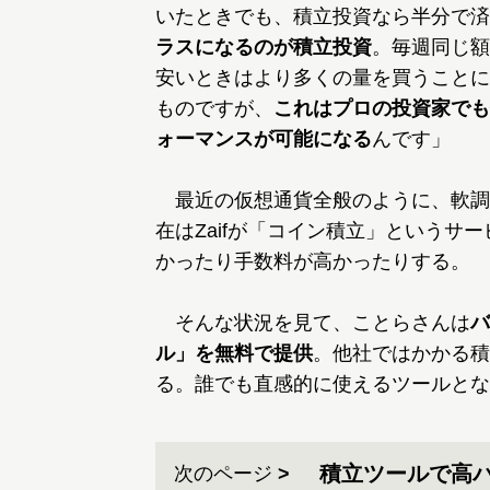
いたときでも、積立投資なら半分で済
ラスになるのが積立投資
。毎週同じ額
安いときはより多くの量を買うことに
ものですが、
これはプロの投資家でも
ォーマンスが可能になる
んです」
最近の仮想通貨全般のように、軟調
在はZaifが「コイン積立」というサ
かったり手数料が高かったりする。
そんな状況を見て、ことらさんは
バ
ル」を無料で提供
。他社ではかかる積
る。誰でも直感的に使えるツールとな
積立ツールで高パ
次のページ