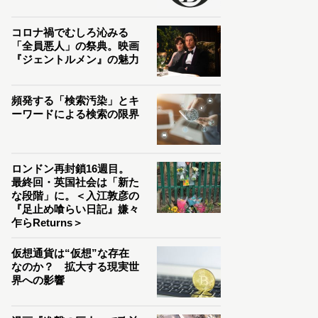
コロナ禍でむしろ沁みる
「全員悪人」の祭典。映画
『ジェントルメン』の魅力
頻発する「検索汚染」とキ
ーワードによる検索の限界
ロンドン再封鎖16週目。
最終回・英国社会は「新た
な段階」に。＜入江敦彦の
『足止め喰らい日記』嫌々
乍らReturns＞
仮想通貨は“仮想”な存在
なのか？ 拡大する現実世
界への影響