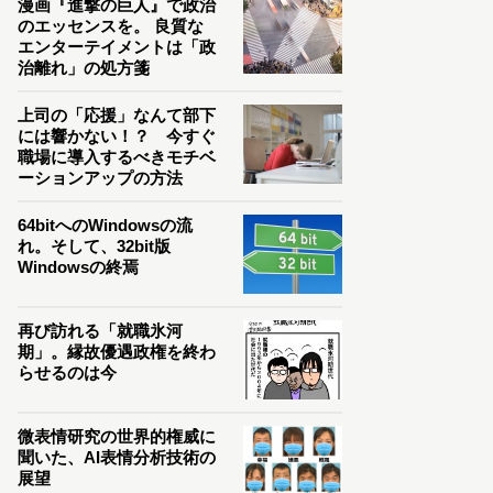
漫画『進撃の巨人』で政治
のエッセンスを。 良質な
エンターテイメントは「政
治離れ」の処方箋
上司の「応援」なんて部下
には響かない！？ 今すぐ
職場に導入するべきモチベ
ーションアップの方法
64bitへのWindowsの流
れ。そして、32bit版
Windowsの終焉
再び訪れる「就職氷河
期」。縁故優遇政権を終わ
らせるのは今
微表情研究の世界的権威に
聞いた、AI表情分析技術の
展望