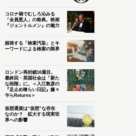
コロナ禍でむしろ沁みる
「全員悪人」の祭典。映画
『ジェントルメン』の魅力
頻発する「検索汚染」とキ
ーワードによる検索の限界
ロンドン再封鎖16週目。
最終回・英国社会は「新た
な段階」に。＜入江敦彦の
『足止め喰らい日記』嫌々
乍らReturns＞
仮想通貨は“仮想”な存在
なのか？ 拡大する現実世
界への影響