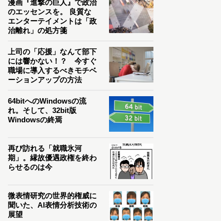
漫画『進撃の巨人』で政治
のエッセンスを。 良質な
エンターテイメントは「政
治離れ」の処方箋
上司の「応援」なんて部下
には響かない！？ 今すぐ
職場に導入するべきモチベ
ーションアップの方法
64bitへのWindowsの流
れ。そして、32bit版
Windowsの終焉
再び訪れる「就職氷河
期」。縁故優遇政権を終わ
らせるのは今
微表情研究の世界的権威に
聞いた、AI表情分析技術の
展望