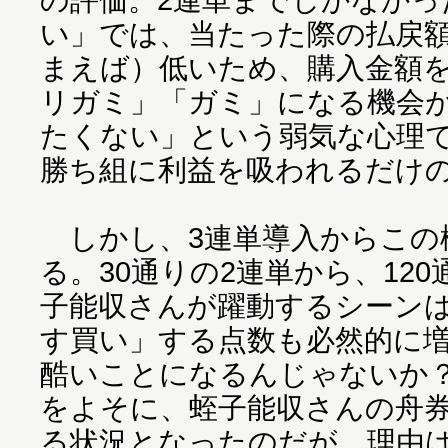
い」では、当たった際の払戻額
まえば）低いため、購入金額
リガミ」「ガミ」になる機会
たくない」という弱気な心理
勝ち組に利益を吸われるだけ
しかし、3連単導入からこの
る。30通りの2連単から、12
子能収さんが躍動するシーン
す買い」する点数も必然的に
酷いことになるんじゃないか
をよそに、蛭子能収さんの舟
る状況となったのだが、理由