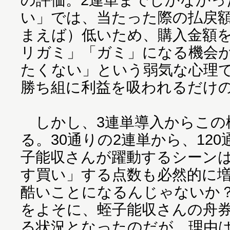
い」では、当たった際の払戻額
まえば）低いため、購入金額
リガミ」「ガミ」になる機会
たくない」という弱気な心理
勝ち組に利益を吸われるだけ
しかし、3連単導入からこの
る。30通りの2連単から、12
子能収さんが躍動するシーン
す買い」する点数も必然的に
酷いことになるんじゃないか
をよそに、蛭子能収さんの舟
る状況となったのだが、理由