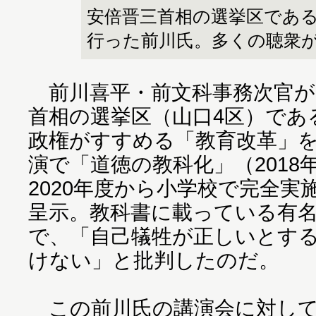
安倍晋三首相の選挙区であ
行った前川氏。多くの聴衆
前川喜平・前文科事務次官が、
首相の選挙区（山口4区）であ
政権がすすめる「教育改革」
演で「道徳の教科化」（2018
2020年度から小学校で完全
呈示。教科書に載っている有
で、「自己犠牲が正しいとす
けない」と批判したのだ。
この前川氏の講演会に対して