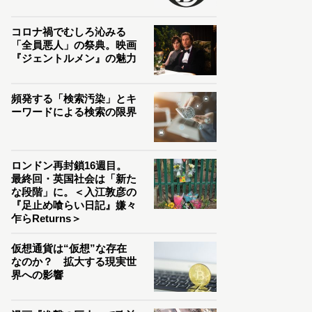
コロナ禍でむしろ沁みる
「全員悪人」の祭典。映画
『ジェントルメン』の魅力
頻発する「検索汚染」とキ
ーワードによる検索の限界
ロンドン再封鎖16週目。
最終回・英国社会は「新た
な段階」に。＜入江敦彦の
『足止め喰らい日記』嫌々
乍らReturns＞
仮想通貨は“仮想”な存在
なのか？ 拡大する現実世
界への影響