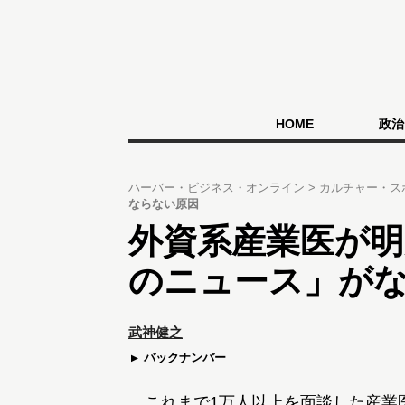
HOME
政治
ハーバー・ビジネス・オンライン
カルチャー・ス
ならない原因
外資系産業医が明
のニュース」が
武神健之
バックナンバー
これまで1万人以上を面談した産業