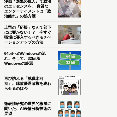
漫画『進撃の巨人』で政治
のエッセンスを。 良質な
エンターテイメントは「政
治離れ」の処方箋
上司の「応援」なんて部下
には響かない！？ 今すぐ
職場に導入するべきモチベ
ーションアップの方法
64bitへのWindowsの流
れ。そして、32bit版
Windowsの終焉
再び訪れる「就職氷河
期」。縁故優遇政権を終わ
らせるのは今
微表情研究の世界的権威に
聞いた、AI表情分析技術の
展望