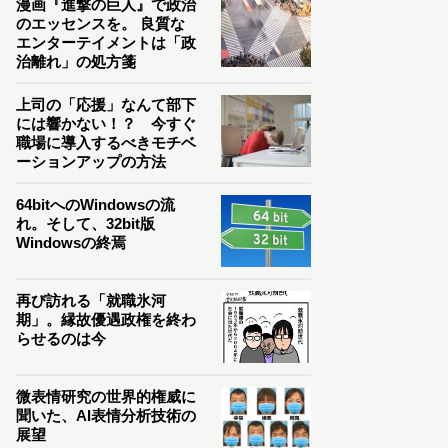
漫画『進撃の巨人』で政治
のエッセンスを。 良質な
エンターテイメントは「政
治離れ」の処方箋
上司の「応援」なんて部下
には響かない！？ 今すぐ
職場に導入するべきモチベ
ーションアップの方法
64bitへのWindowsの流
れ。そして、32bit版
Windowsの終焉
再び訪れる「就職氷河
期」。縁故優遇政権を終わ
らせるのは今
微表情研究の世界的権威に
聞いた、AI表情分析技術の
展望