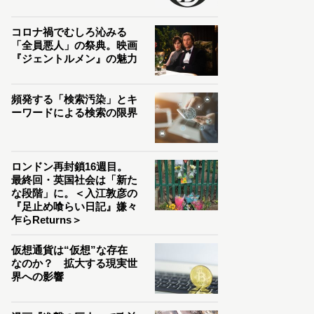
コロナ禍でむしろ沁みる
「全員悪人」の祭典。映画
『ジェントルメン』の魅力
頻発する「検索汚染」とキ
ーワードによる検索の限界
ロンドン再封鎖16週目。
最終回・英国社会は「新た
な段階」に。＜入江敦彦の
『足止め喰らい日記』嫌々
乍らReturns＞
仮想通貨は“仮想”な存在
なのか？ 拡大する現実世
界への影響