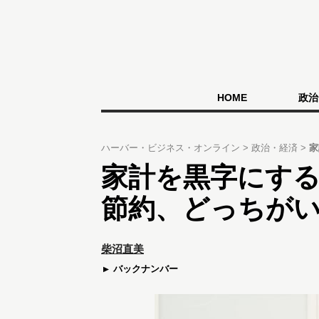
HOME
政治
ハーバー・ビジネス・オンライン
政治・経済
家
家計を黒字にす
節約、どっちが
柴沼直美
バックナンバー