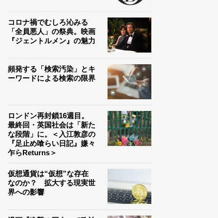
コロナ禍でむしろ沁みる
「全員悪人」の祭典。映画
『ジェントルメン』の魅力
頻発する「検索汚染」とキ
ーワードによる検索の限界
ロンドン再封鎖16週目。
最終回・英国社会は「新た
な段階」に。＜入江敦彦の
『足止め喰らい日記』嫌々
乍らReturns＞
仮想通貨は“仮想”な存在
なのか？ 拡大する現実世
界への影響