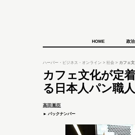
HOME
政治
ハーバー・ビジネス・オンライン
社会
カフェ文
カフェ文化が定
る日本人パン職
高田胤臣
バックナンバー