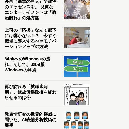
漫画『進撃の巨人』で政治
のエッセンスを。 良質な
エンターテイメントは「政
治離れ」の処方箋
上司の「応援」なんて部下
には響かない！？ 今すぐ
職場に導入するべきモチベ
ーションアップの方法
64bitへのWindowsの流
れ。そして、32bit版
Windowsの終焉
再び訪れる「就職氷河
期」。縁故優遇政権を終わ
らせるのは今
微表情研究の世界的権威に
聞いた、AI表情分析技術の
展望