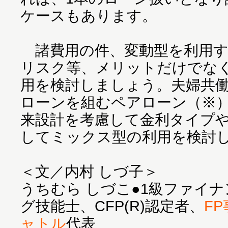
ケースもあります。
諸費用の件、変動型を利用す
リスク等、メリットだけでな
用を検討しましょう。夫婦共
ローンを組むペアローン（※
来設計を考慮して金利タイプ
してミックス型の利用を検討
＜文／内村 しづ子＞
うちむら しづこ●1級ファイ
グ技能士、CFP(R)認定者、
F
ャトル
代表