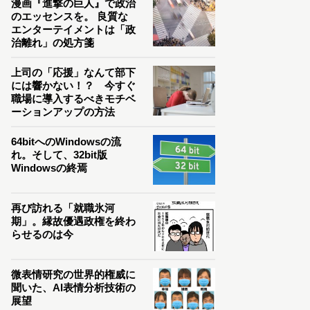
漫画『進撃の巨人』で政治
のエッセンスを。 良質な
エンターテイメントは「政
治離れ」の処方箋
上司の「応援」なんて部下
には響かない！？ 今すぐ
職場に導入するべきモチベ
ーションアップの方法
64bitへのWindowsの流
れ。そして、32bit版
Windowsの終焉
再び訪れる「就職氷河
期」。縁故優遇政権を終わ
らせるのは今
微表情研究の世界的権威に
聞いた、AI表情分析技術の
展望