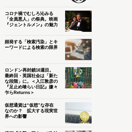
コロナ禍でむしろ沁みる
「全員悪人」の祭典。映画
『ジェントルメン』の魅力
頻発する「検索汚染」とキ
ーワードによる検索の限界
ロンドン再封鎖16週目。
最終回・英国社会は「新た
な段階」に。＜入江敦彦の
『足止め喰らい日記』嫌々
乍らReturns＞
仮想通貨は“仮想”な存在
なのか？ 拡大する現実世
界への影響