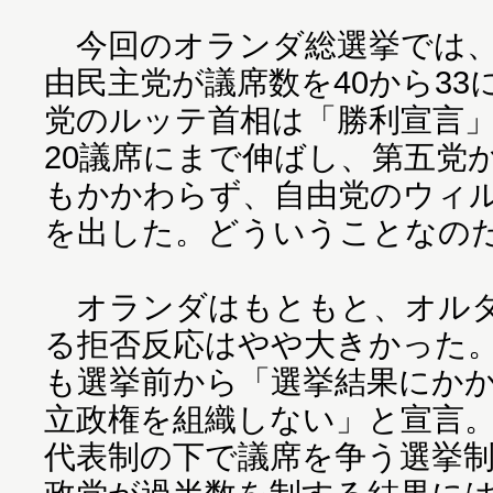
今回のオランダ総選挙では、
由民主党が議席数を40から3
党のルッテ首相は「勝利宣言」
20議席にまで伸ばし、第五党
もかかわらず、自由党のウィ
を出した。どういうことなの
オランダはもともと、オルタ
る拒否反応はやや大きかった
も選挙前から「選挙結果にか
立政権を組織しない」と宣言。
代表制の下で議席を争う選挙