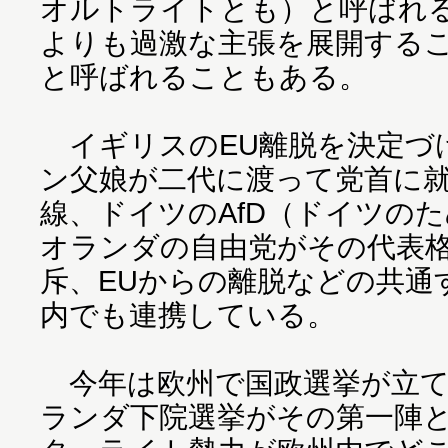
オルトライトとも）と呼ばれ
よりも過激な主張を展開する
と呼ばれることもある。
イギリスのEU離脱を決定づ
ン父娘が二代に渡って党首に
線、ドイツのAfD（ドイツの
オランダの自由党がその代表
斥、EUからの離脱などの共通
内でも連携している。
今年は欧州で国政選挙が立て
ランダ下院選挙がその第一陣