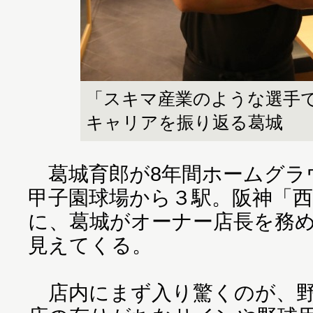
「スキマ産業のような選手
キャリアを振り返る葛城
葛城育郎が8年間ホームグラ
甲子園球場から３駅。阪神「
に、葛城がオーナー店長を務
見えてくる。
店内にまず入り驚くのが、野