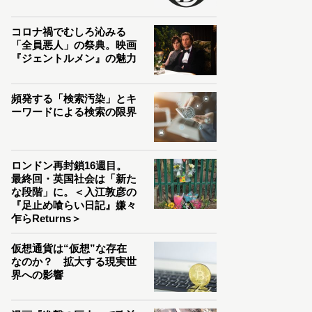
コロナ禍でむしろ沁みる
「全員悪人」の祭典。映画
『ジェントルメン』の魅力
頻発する「検索汚染」とキ
ーワードによる検索の限界
ロンドン再封鎖16週目。
最終回・英国社会は「新た
な段階」に。＜入江敦彦の
『足止め喰らい日記』嫌々
乍らReturns＞
仮想通貨は“仮想”な存在
なのか？ 拡大する現実世
界への影響