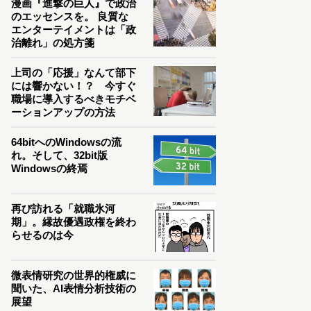
漫画『進撃の巨人』で政治
のエッセンスを。 良質な
エンターテイメントは「政
治離れ」の処方箋
上司の「応援」なんて部下
には響かない！？ 今すぐ
職場に導入するべきモチベ
ーションアップの方法
64bitへのWindowsの流
れ。そして、32bit版
Windowsの終焉
再び訪れる「就職氷河
期」。縁故優遇政権を終わ
らせるのは今
微表情研究の世界的権威に
聞いた、AI表情分析技術の
展望