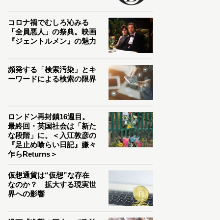
コロナ禍でむしろ沁みる
「全員悪人」の祭典。映画
『ジェントルメン』の魅力
頻発する「検索汚染」とキ
ーワードによる検索の限界
ロンドン再封鎖16週目。
最終回・英国社会は「新た
な段階」に。＜入江敦彦の
『足止め喰らい日記』嫌々
乍らReturns＞
仮想通貨は“仮想”な存在
なのか？ 拡大する現実世
界への影響