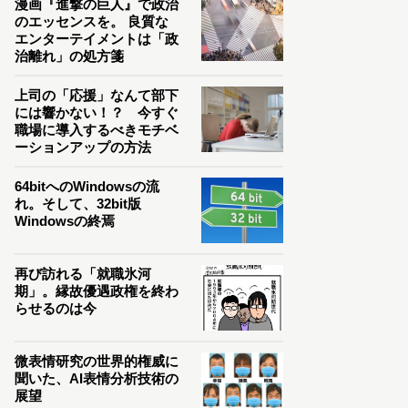
漫画『進撃の巨人』で政治
のエッセンスを。 良質な
エンターテイメントは「政
治離れ」の処方箋
上司の「応援」なんて部下
には響かない！？ 今すぐ
職場に導入するべきモチベ
ーションアップの方法
64bitへのWindowsの流
れ。そして、32bit版
Windowsの終焉
再び訪れる「就職氷河
期」。縁故優遇政権を終わ
らせるのは今
微表情研究の世界的権威に
聞いた、AI表情分析技術の
展望