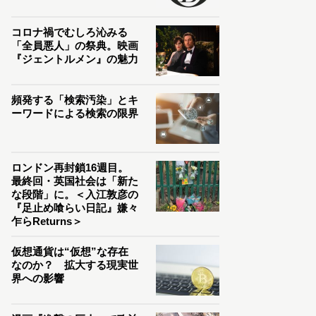
コロナ禍でむしろ沁みる
「全員悪人」の祭典。映画
『ジェントルメン』の魅力
頻発する「検索汚染」とキ
ーワードによる検索の限界
ロンドン再封鎖16週目。
最終回・英国社会は「新た
な段階」に。＜入江敦彦の
『足止め喰らい日記』嫌々
乍らReturns＞
仮想通貨は“仮想”な存在
なのか？ 拡大する現実世
界への影響