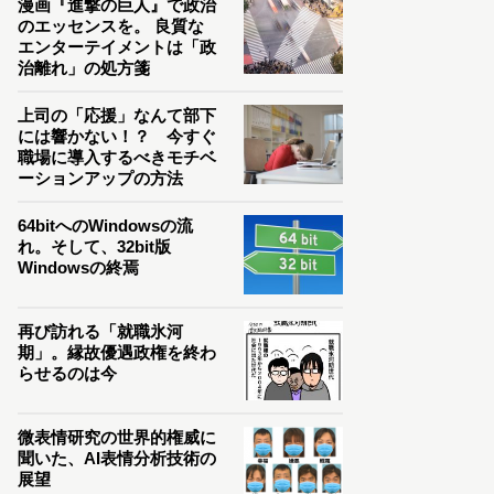
漫画『進撃の巨人』で政治
のエッセンスを。 良質な
エンターテイメントは「政
治離れ」の処方箋
上司の「応援」なんて部下
には響かない！？ 今すぐ
職場に導入するべきモチベ
ーションアップの方法
64bitへのWindowsの流
れ。そして、32bit版
Windowsの終焉
再び訪れる「就職氷河
期」。縁故優遇政権を終わ
らせるのは今
微表情研究の世界的権威に
聞いた、AI表情分析技術の
展望