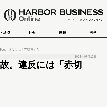
・経済
社会
国際
科学
事故。違反には「赤切符」も
2014年07月22日
故。違反には「赤切