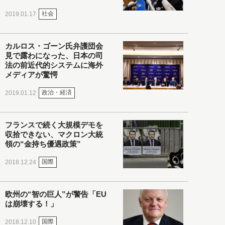
社会
2019.01.17
カルロス・ゴーン氏弁護団会
見で露わになった、日本の司
法の前近代的システムに海外
メディアが驚愕
政治・経済
2019.01.12
フランスで続く大規模デモを
収拾できない、マクロン大統
領の“金持ち優遇政策”
国際
2018.12.24
欧州の“智の巨人”が警告「EU
は崩壊する！」
国際
2018.12.10