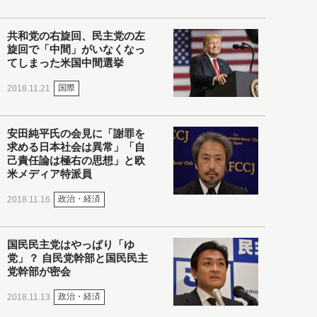
共和党の右旋回、民主党の左
旋回で「中間」がいなくなっ
てしまった米国中間選挙
国際
2018.11.21
安田純平氏の会見に「謝罪を
求める日本社会は異常」「自
己責任論は極右の思想」と欧
米メディア特派員
政治・経済
2018.11.16
国民民主党はやっぱり「ゆ
党」？ 自民党幹部と国民民主
党幹部が密会
政治・経済
2018.11.13