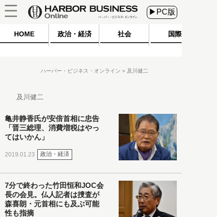
▶PC版
HOME
政治・経済
社会
国際
ハーバー・ビジネス・オンライン
及川健二
及川健二
亀井静香氏が安倍首相に忠告
「晋三総理、消費増税はやっ
てはいかん」
政治・経済
2019.01.23
7分で終わった竹田恒和JOC会
長の会見。仏人記者は捜査が
森喜朗・元首相にも及ぶ可能
性も指摘