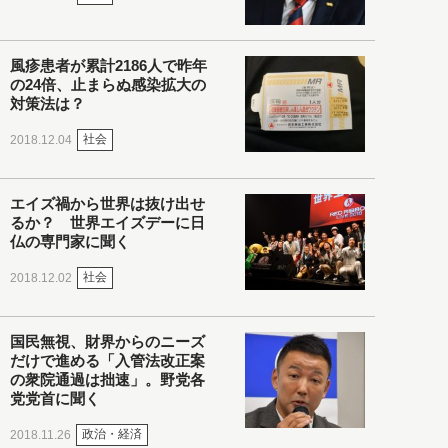
風疹患者が累計2186人で昨年
の24倍、止まらぬ感染拡大の
対策法は？
社会
2018.12.04
エイズ禍から世界は抜け出せ
るか？ 世界エイズデーに日
仏の専門家に聞く
社会
2018.12.02
国民無視、財界からのニーズ
だけで進める「入管法改正案
の衆院通過は拙速」。野党各
党党首に聞く
政治・経済
2018.11.26