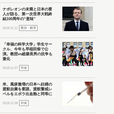
ナポレオンの末裔と日本の要
人が語る、第一次世界大戦終
結100周年の“意味”
政治・経済
2018.11.11
「幸福の科学大学」学生サー
クル、今年も早稲田祭で公
演。教団vs総裁長男の抗争も
激化
社会
2018.11.07
米、風疹激増の日本へ妊婦の
渡航自粛を要請。渡航警戒レ
ベルをエボラ出血熱と同等に
社会
2018.11.06